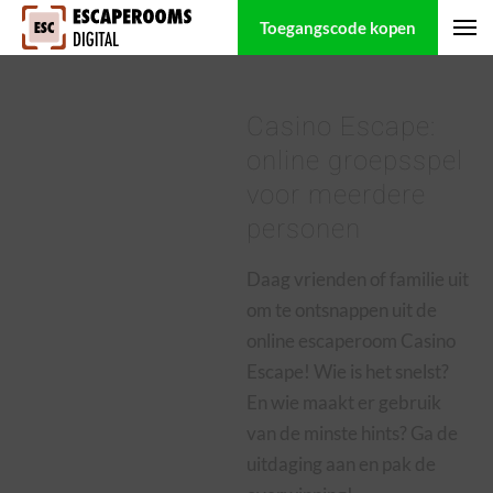
Toegangscode kopen
Casino Escape:
online groepsspel
voor meerdere
personen
Daag vrienden of familie uit
om te ontsnappen uit de
online escaperoom Casino
Escape! Wie is het snelst?
En wie maakt er gebruik
van de minste hints? Ga de
uitdaging aan en pak de