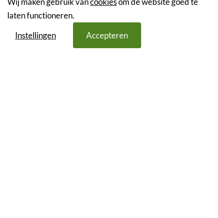
Wij maken gebruik van
cookies
om de website goed te
laten functioneren.
Instellingen
Accepteren
De ideale groepsactiviteit
vanuit huis
Opzoek naar een online groepsspel dat gespeeld kan
worden door meerdere vrienden of familieleden?
Dat kan met Casino Escape! Casino Escape is de
ideale online groepsactiviteit voor volwassen. Het
spel zit vol met raadsels en puzzels om je hersens flink